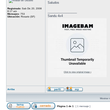
Saludos
Registrado:
Sab Dic 20, 2008
_________________
8:17 am
Mensajes:
753
Sandu 4x4
Ubicación:
Rosario (SF)
Arriba
Mostrar 
Página
1
de
1
[ 1 mensaje ]