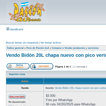
Identificarte
Buscar temas sin respuesta
|
Ver temas activos
Índice general
»
Foro de Pasión 4x4
»
Comprar o Vender productos y servicios
Vendo Bidón 20L chapa nuevo con pico vert
Página
1
de
1
[ 1 mensaje ]
Imprimir vista
Autor
Sandu
Asunto:
Vendo Bidón 20L chapa nuevo con pico verte
$3.000-
Foto por WhatsApp
Re-Apasionado
Mi celu 3415523525 para WhatsApp