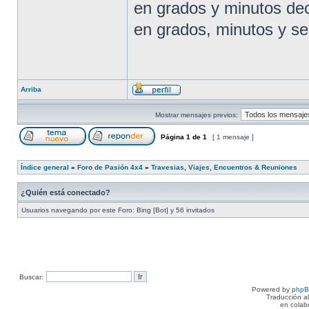
en grados y minutos de
en grados, minutos y se
Arriba
Mostrar mensajes previos:
Página
1
de
1
[ 1 mensaje ]
Índice general
»
Foro de Pasión 4x4
»
Travesias, Viajes, Encuentros & Reuniones
¿Quién está conectado?
Usuarios navegando por este Foro: Bing [Bot] y 56 invitados
Buscar:
Powered by
php
Traducción a
en colab