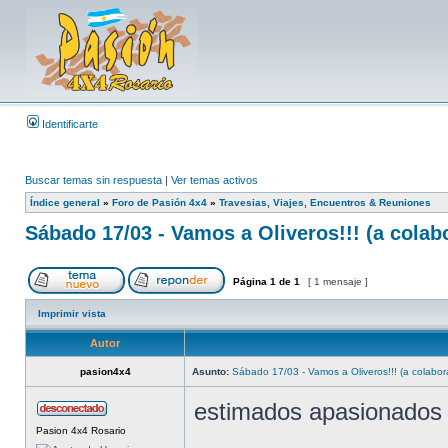
Identificarte
Buscar temas sin respuesta
|
Ver temas activos
Índice general
»
Foro de Pasión 4x4
»
Travesias, Viajes, Encuentros & Reuniones
Sábado 17/03 - Vamos a Oliveros!!! (a colab
Página
1
de
1
[ 1 mensaje ]
Imprimir vista
Autor
pasion4x4
Asunto:
Sábado 17/03 - Vamos a Oliveros!!! (a colabor
estimados apasionados
Pasion 4x4 Rosario