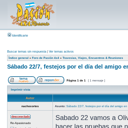
Identificarte
Buscar temas sin respuesta
|
Ver temas activos
Índice general
»
Foro de Pasión 4x4
»
Travesias, Viajes, Encuentros & Reuniones
Sábado 22/7, festejos por el día del amigo en
Página
1
de
1
[ 1 mensaje ]
Imprimir vista
Autor
nachocortes
Asunto:
Sábado 22/7, festejos por el día del amigo en 
Sabado 22 vamos a Olive
Re-Apasionado
hacer las pruebas que n