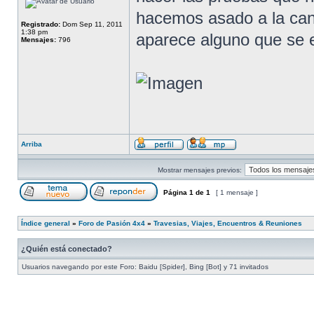
hacemos asado a la cana
Registrado:
Dom Sep 11, 2011
1:38 pm
aparece alguno que se e
Mensajes:
796
Arriba
Mostrar mensajes previos:
Página
1
de
1
[ 1 mensaje ]
Índice general
»
Foro de Pasión 4x4
»
Travesias, Viajes, Encuentros & Reuniones
¿Quién está conectado?
Usuarios navegando por este Foro: Baidu [Spider], Bing [Bot] y 71 invitados