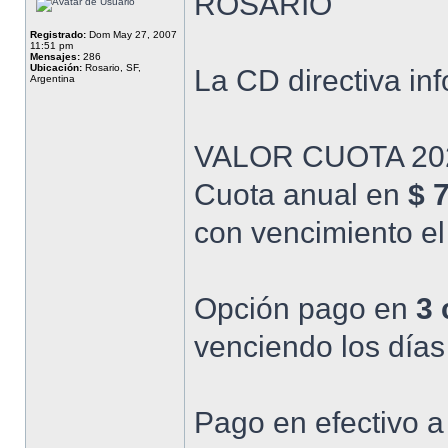
ROSARIO"
Registrado:
Dom May 27, 2007
11:51 pm
Mensajes:
286
Ubicación:
Rosario, SF,
La CD directiva in
Argentina
VALOR CUOTA 20
Cuota anual en
$ 
con vencimiento e
Opción pago en
3 
venciendo los días
Pago en efectivo a