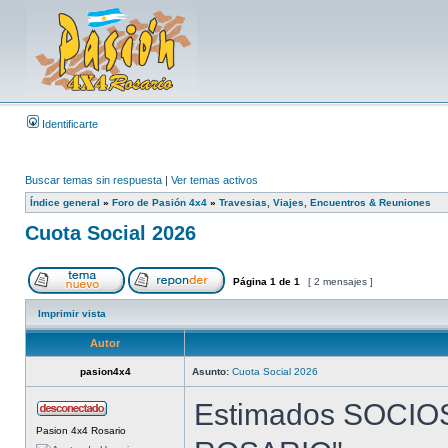
Identificarte
Buscar temas sin respuesta
|
Ver temas activos
Índice general
»
Foro de Pasión 4x4
»
Travesias, Viajes, Encuentros & Reuniones
Cuota Social 2026
Página
1
de
1
[ 2 mensajes ]
Imprimir vista
Autor
pasion4x4
Asunto:
Cuota Social 2026
Estimados SOCIOS
Pasion 4x4 Rosario