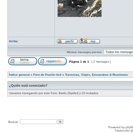
Arriba
Mostrar mensajes previos:
Página
1
de
1
[ 2 mensajes ]
Índice general
»
Foro de Pasión 4x4
»
Travesias, Viajes, Encuentros & Reuniones
¿Quién está conectado?
Usuarios navegando por este Foro: Baidu [Spider] y 23 invitados
Buscar:
Powered by
php
Traducción a