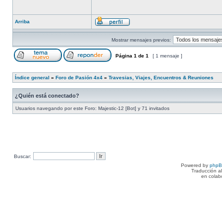
Arriba
Mostrar mensajes previos:
Página
1
de
1
[ 1 mensaje ]
Índice general
»
Foro de Pasión 4x4
»
Travesias, Viajes, Encuentros & Reuniones
¿Quién está conectado?
Usuarios navegando por este Foro: Majestic-12 [Bot] y 71 invitados
Buscar:
Powered by
php
Traducción a
en colab