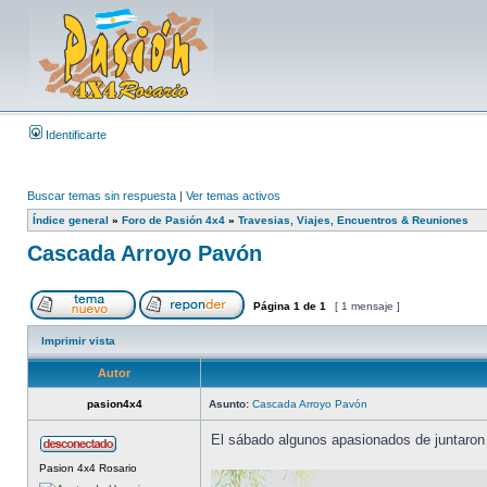
Identificarte
Buscar temas sin respuesta
|
Ver temas activos
Índice general
»
Foro de Pasión 4x4
»
Travesias, Viajes, Encuentros & Reuniones
Cascada Arroyo Pavón
Página
1
de
1
[ 1 mensaje ]
Imprimir vista
Autor
pasion4x4
Asunto:
Cascada Arroyo Pavón
El sábado algunos apasionados de juntaron
Pasion 4x4 Rosario