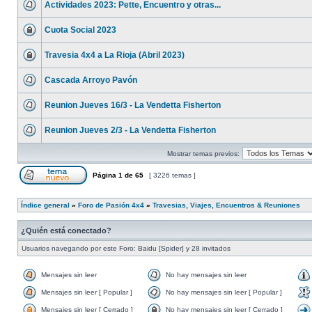
Actividades 2023: Pette, Encuentro y otras...
Cuota Social 2023
Travesia 4x4 a La Rioja (Abril 2023)
Cascada Arroyo Pavón
Reunion Jueves 16/3 - La Vendetta Fisherton
Reunion Jueves 2/3 - La Vendetta Fisherton
Mostrar temas previos:
Página
1
de
65
[ 3226 temas ]
Índice general
»
Foro de Pasión 4x4
»
Travesias, Viajes, Encuentros & Reuniones
¿Quién está conectado?
Usuarios navegando por este Foro: Baidu [Spider] y 28 invitados
Mensajes sin leer
No hay mensajes sin leer
Mensajes sin leer [ Popular ]
No hay mensajes sin leer [ Popular ]
Mensajes sin leer [ Cerrado ]
No hay mensajes sin leer [ Cerrado ]