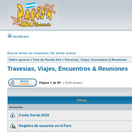
Identificarte
Buscar temas sin respuesta
|
Ver temas activos
Índice general
»
Foro de Pasión 4x4
»
Travesias, Viajes, Encuentros & Reuniones
Travesias, Viajes, Encuentros & Reuniones
Página
1
de
65
[ 3226 temas ]
Temas
Anuncios
Cuota Social 2026
Registro de usuarios en el Foro