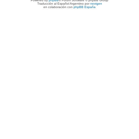
Powered by
phpBB
® Forum Software © phpBB Group
Traducción al Español Argentino por
nextgen
en colaboración con
phpBB España