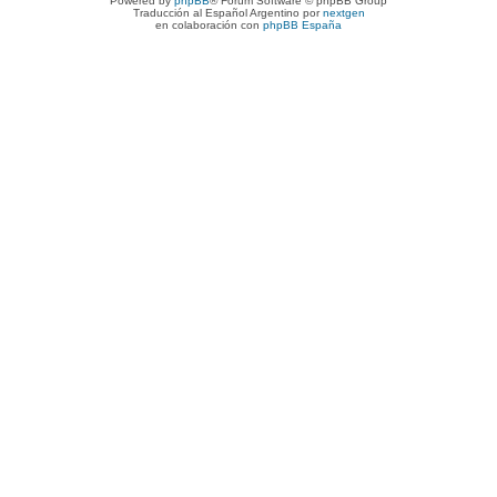
Powered by
phpBB
® Forum Software © phpBB Group
Traducción al Español Argentino por
nextgen
en colaboración con
phpBB España