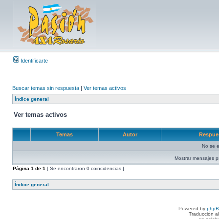
Identificarte
Buscar temas sin respuesta
|
Ver temas activos
Índice general
Ver temas activos
Temas
Autor
Respue
No se e
Mostrar mensajes p
Página
1
de
1
[ Se encontraron 0 coincidencias ]
Índice general
Powered by
php
Traducción a