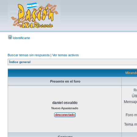
Identificarte
Buscar temas sin respuesta
|
Ver temas activos
Índice general
Mirando
Presente en el foro
R
Últ
Mensaje
daniel osvaldo
Nuevo Apasionado
Foro m
Tema má