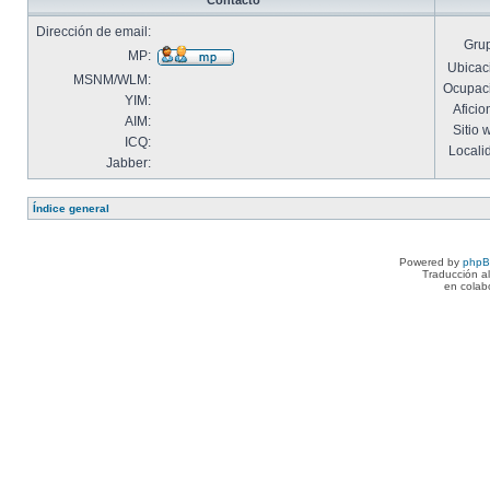
Contacto
Dirección de email:
Gru
MP:
Ubicac
MSNM/WLM:
Ocupac
YIM:
Aficio
AIM:
Sitio 
ICQ:
Locali
Jabber:
Índice general
Powered by
php
Traducción a
en colab