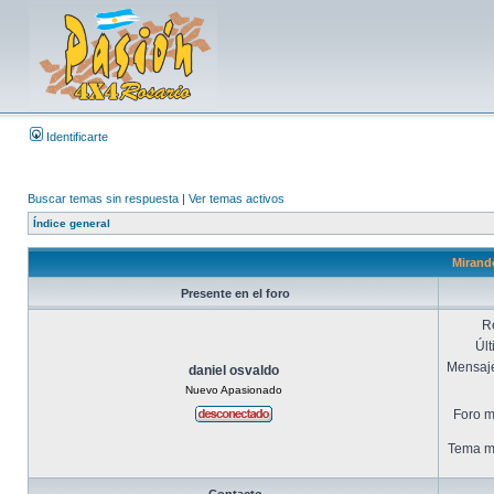
Identificarte
Buscar temas sin respuesta
|
Ver temas activos
Índice general
Mirando
Presente en el foro
R
Últ
Mensaje
daniel osvaldo
Nuevo Apasionado
Foro m
Tema má