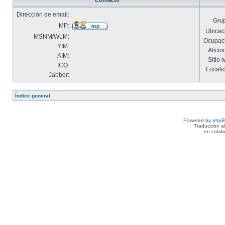
Contacto
Dirección de email:
Gru
MP:
Ubicac
MSNM/WLM:
Ocupac
YIM:
Aficio
AIM:
Sitio 
ICQ:
Locali
Jabber:
Índice general
Powered by
php
Traducción a
en colab