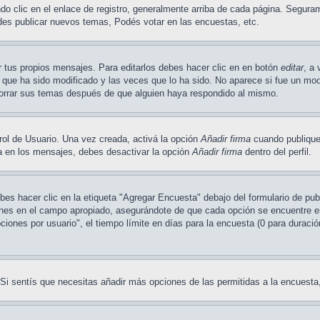
o clic en el enlace de registro, generalmente arriba de cada página. Seguram
des publicar nuevos temas, Podés votar en las encuestas, etc.
 tus propios mensajes. Para editarlos debes hacer clic en en botón
editar
, a 
 que ha sido modificado y las veces que lo ha sido. No aparece si fue un mode
borrar sus temas después de que alguien haya respondido al mismo.
rol de Usuario. Una vez creada, activá la opción
Añadir firma
cuando publique
rla en los mensajes, debes desactivar la opción
Añadir firma
dentro del perfil.
s hacer clic en la etiqueta "Agregar Encuesta" debajo del formulario de publi
ones en el campo apropiado, asegurándote de que cada opción se encuentre en 
ones por usuario", el tiempo límite en días para la encuesta (0 para duración 
. Si sentís que necesitas añadir más opciones de las permitidas a la encuesta