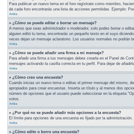
Para publicar un nuevo tema en el foro regístrate como miembro, haciend
de cada foro encontrarás una lista de acciones permitidas. Ejemplo: Po
Arriba
» ¿Cómo se puede editar o borrar un mensaje?
A menos que seas administrador o moderador, solo podes borrar o editar
alguien editó tu tema, encontrarás un pequeño texto en el suyo diciendo
veces dejan un mensaje aclaratorio. Los usuarios normales no podrán 
Arriba
» ¿Cómo se puede añadir una firma a mi mensaje?
Para añadir una firma a tus mensajes debes crearla en el Panel de Cont
mensajes activando la casilla correcta en tu perfil. Para dejar de añadi
Arriba
» ¿Cómo creo una encuesta?
Cuando inicias un nuevo tema o editas el primer mensaje del mismo, debe
apropiados para crear encuestas. Inserta un título y al menos dos opci
número de opciones que el usuario puede seleccionar en la etiqueta "Opci
votos.
Arriba
» ¿Por qué no se puede añadir más opciones a la encuesta?
El límite para opciones de una encuesta es fijado por la administración
Arriba
» ¿Cómo edito o borro una encuesta?