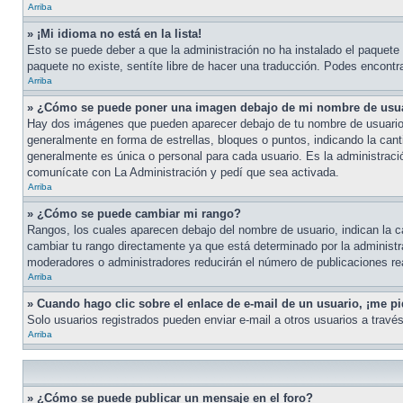
Arriba
» ¡Mi idioma no está en la lista!
Esto se puede deber a que la administración no ha instalado el paquete d
paquete no existe, sentíte libre de hacer una traducción. Podes encontrar
Arriba
» ¿Cómo se puede poner una imagen debajo de mi nombre de usu
Hay dos imágenes que pueden aparecer debajo de tu nombre de usuario cua
generalmente en forma de estrellas, bloques o puntos, indicando la ca
generalmente es única o personal para cada usuario. Es la administraci
comunícate con La Administración y pedí que sea activada.
Arriba
» ¿Cómo se puede cambiar mi rango?
Rangos, los cuales aparecen debajo del nombre de usuario, indican la ca
cambiar tu rango directamente ya que está determinado por la administr
moderadores o administradores reducirán el número de publicaciones re
Arriba
» Cuando hago clic sobre el enlace de e-mail de un usuario, ¡me pi
Solo usuarios registrados pueden enviar e-mail a otros usuarios a través 
Arriba
» ¿Cómo se puede publicar un mensaje en el foro?