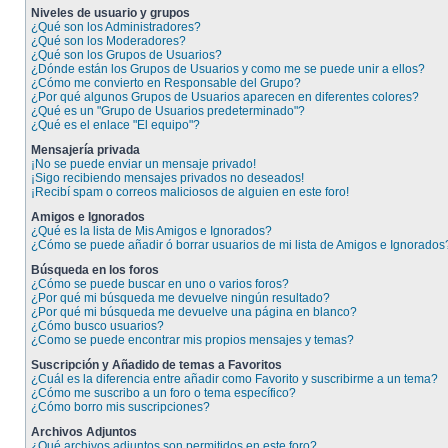
Niveles de usuario y grupos
¿Qué son los Administradores?
¿Qué son los Moderadores?
¿Qué son los Grupos de Usuarios?
¿Dónde están los Grupos de Usuarios y como me se puede unir a ellos?
¿Cómo me convierto en Responsable del Grupo?
¿Por qué algunos Grupos de Usuarios aparecen en diferentes colores?
¿Qué es un "Grupo de Usuarios predeterminado"?
¿Qué es el enlace "El equipo"?
Mensajería privada
¡No se puede enviar un mensaje privado!
¡Sigo recibiendo mensajes privados no deseados!
¡Recibí spam o correos maliciosos de alguien en este foro!
Amigos e Ignorados
¿Qué es la lista de Mis Amigos e Ignorados?
¿Cómo se puede añadir ó borrar usuarios de mi lista de Amigos e Ignorados
Búsqueda en los foros
¿Cómo se puede buscar en uno o varios foros?
¿Por qué mi búsqueda me devuelve ningún resultado?
¿Por qué mi búsqueda me devuelve una página en blanco?
¿Cómo busco usuarios?
¿Como se puede encontrar mis propios mensajes y temas?
Suscripción y Añadido de temas a Favoritos
¿Cuál es la diferencia entre añadir como Favorito y suscribirme a un tema?
¿Cómo me suscribo a un foro o tema específico?
¿Cómo borro mis suscripciones?
Archivos Adjuntos
¿Qué archivos adjuntos son permitidos en este foro?