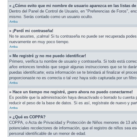
» ¿Cómo evito que mi nombre de usuario aparezca en las listas de 
Dentro del Panel de Control de Usuario, en "Preferencias de Foros", en
mismo. Serás contado como un usuario oculto.
Arriba
» ¡Perdí mi contraseña!
No te asustes, ¡calma! Si tu contraseña no puede ser recuperada podes d
nuevamente en muy poco tiempo.
Arriba
» Me registré ¡y no me puedo identificar!
Primero, verifica tu nombre de usuario y contraseña. Si todo está corre
años
entonces tendrás que seguir algunas instrucciones que se te darán
puedas identificarte; esta información se te brindará al finalizar el proc
proporcionaste no es correcta o tal vez haya sido capturada por un filt
Arriba
» Hace un tiempo me registré, ¡pero ahora no puedo conectarme!
Es posible que la administración haya desactivado o borrado tu cuenta
reducir el peso de la base de datos. Si es así, regístrate de nuevo y par
Arriba
» ¿Qué es COPPA?
COPPA, o Acta de Privacidad y Protección de Niños menores de 13 años d
potenciales recolectores de información, que el registro de niños sea es
personal identificable de un menor de edad.