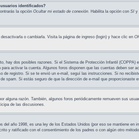
usuarios identificados?
contrarás la opción
Ocultar mi estado de conexión
. Habilita la opción con
SI
y 
esactivarla o cambiarla. Visita la página de ingreso (login) y hace clic en
Ol
cto, hay dos posibles razones. Si el Sistema de Protección Infantil (COPPA) e
 para activar la cuenta. Algunos foros disponen que las cuentas deben ser a
eso de registro. Si se te envió un e-mail, seguí las instrucciones. Si no recibi
ro de spam. Si estás seguro de que la dirección de e-mail que proporcionaste 
 por alguna razón. También, algunos foros periódicamente remueven sus usuar
ticipa de las discusiones.
el año 1998, es una ley de los Estados Unidos (por eso se mantiene en inglés
crito y ratificado con el consentimiento de los padres o con algún otro métod