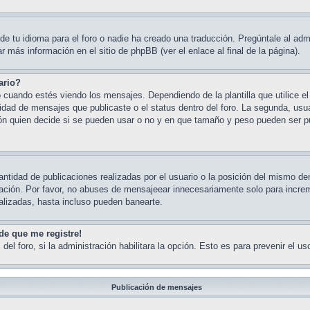
e tu idioma para el foro o nadie ha creado una traducción. Pregúntale al admin
 más información en el sitio de phpBB (ver el enlace al final de la página).
ario?
ndo estés viendo los mensajes. Dependiendo de la plantilla que utilice el fo
ntidad de mensajes que publicaste o el status dentro del foro. La segunda, 
ón quien decide si se pueden usar o no y en que tamaño y peso pueden ser pu
ntidad de publicaciones realizadas por el usuario o la posición del mismo den
ación. Por favor, no abuses de mensajeear innecesariamente solo para increme
alizadas, hasta incluso pueden banearte.
de que me registre!
del foro, si la administración habilitara la opción. Esto es para prevenir el 
Publicación de mensajes