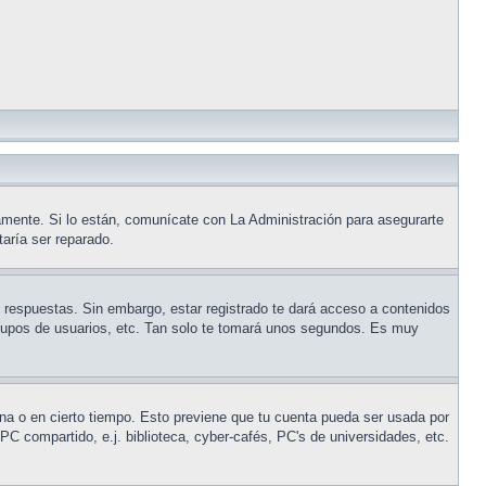
amente. Si lo están, comunícate con La Administración para asegurarte
taría ser reparado.
y respuestas. Sin embargo, estar registrado te dará acceso a contenidos
 grupos de usuarios, etc. Tan solo te tomará unos segundos. Es muy
ina o en cierto tiempo. Esto previene que tu cuenta pueda ser usada por
C compartido, e.j. biblioteca, cyber-cafés, PC's de universidades, etc.